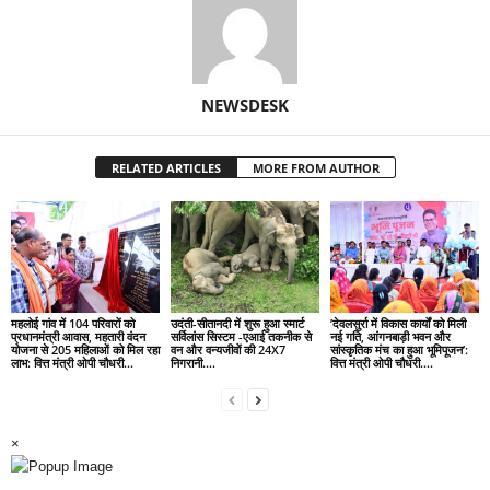
NEWSDESK
RELATED ARTICLES
MORE FROM AUTHOR
महलोई गांव में 104 परिवारों को
उदंती-सीतानदी में शुरू हुआ स्मार्ट
’देवलसुर्रा में विकास कार्यों को मिली
प्रधानमंत्री आवास, महतारी वंदन
सर्विलांस सिस्टम -एआई तकनीक से
नई गति, आंगनबाड़ी भवन और
योजना से 205 महिलाओं को मिल रहा
वन और वन्यजीवों की 24X7
सांस्कृतिक मंच का हुआ भूमिपूजन’:
लाभ: वित्त मंत्री ओपी चौधरी…
निगरानी….
वित्त मंत्री ओपी चौधरी….
×