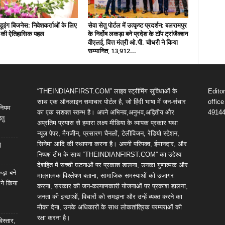
इंग बिजनेस: निवेशकर्ताओं के लिए
सेवा सेतु पोर्टल में उत्कृष्ट प्रदर्शन: बलरामपुर
़ की ऐतिहासिक पहल
के निर्दोष लकड़ा बने प्रदेश के टॉप ट्रांजैक्शन
वीएलई, वित्त मंत्री ओ.पी. चौधरी ने किया
सम्मानित, 13,912...
“THEINDIANFIRST.COM” लाइव स्ट्रीमिंग सुविधाओं के
Edito
साथ एक ऑनलाइन समाचार पोर्टल है, जो हिंदी भाषा में जन-संचार
offic
िनियम
का एक सशक्त स्तम्भ है। अपने अभिनव,अनुभव,अद्वितीय और
4914
तु
अप्रतिम प्रयास से हमारा लक्ष्य मीडिया के व्यापक प्रकार यथा
न्यूज़ पेपर, मैगजीन, प्रसारण चैनलों, टेलीविजन, रेडियो स्टेशन,
सिनेमा आदि की स्थापना करना है। अपनी परिपक्व, ईमानदार, और
ी
निष्पक्ष टीम के साथ “THEINDIANFIRST.COM” का उद्देश्य
देशहित में सच्ची घटनाओं पर प्रकाश डालना, उनका गुणात्मक और
कड़ा बने
मात्रात्मक विश्लेषण बताना, सामाजिक समस्याओं को उजागर
 ने किया
करना, सरकार की जन-कल्याणकारी योजनाओं पर प्रकाश डालना,
जनता की इच्छाओं, विचारों को समझना और उन्हें व्यक्त करने का
मौका देना, उनके अधिकारों के साथ लोकतांत्रिक परम्पराओं की
रक्षा करना है।
विस्तार,