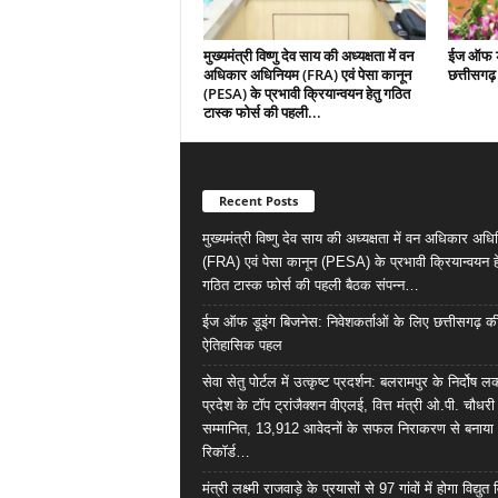
मुख्यमंत्री विष्णु देव साय की अध्यक्षता में वन
ईज ऑफ डू
अधिकार अधिनियम (FRA) एवं पेसा कानून
छत्तीसगढ
(PESA) के प्रभावी क्रियान्वयन हेतु गठित
टास्क फोर्स की पहली...
Recent Posts
मुख्यमंत्री विष्णु देव साय की अध्यक्षता में वन अधिकार अध
(FRA) एवं पेसा कानून (PESA) के प्रभावी क्रियान्वयन हे
गठित टास्क फोर्स की पहली बैठक संपन्न…
ईज ऑफ डूइंग बिजनेस: निवेशकर्ताओं के लिए छत्तीसगढ़ क
ऐतिहासिक पहल
सेवा सेतु पोर्टल में उत्कृष्ट प्रदर्शन: बलरामपुर के निर्दोष ल
प्रदेश के टॉप ट्रांजैक्शन वीएलई, वित्त मंत्री ओ.पी. चौधरी
सम्मानित, 13,912 आवेदनों के सफल निराकरण से बनाया
रिकॉर्ड…
मंत्री लक्ष्मी राजवाड़े के प्रयासों से 97 गांवों में होगा विद्युत 