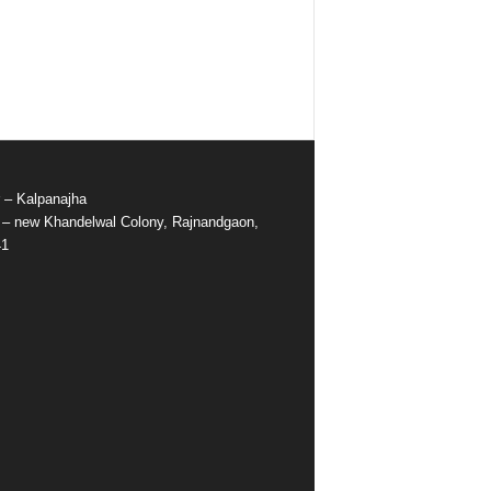
r – Kalpanajha
e – new Khandelwal Colony, Rajnandgaon,
41