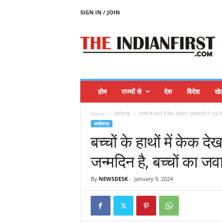
SIGN IN / JOIN
T
H
E
I
N
D
I
होम
राज्यों से
देश
विदेश
खे
A
N
Home
छत्तीसगढ़
बच्चों के हाथों में केक देखकर मुख्यमंत्री ने पूछा
F
छत्तीसगढ़
I
बच्चों के हाथों में केक द
R
S
जन्मदिन है, बच्चों का ज
T
By
NEWSDESK
-
January 9, 2024