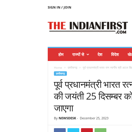
SIGN IN / JOIN
T
H
E
I
N
D
I
होम
राज्यों से
देश
विदेश
खे
A
N
Home
छत्तीसगढ़
पूर्व प्रधानमंत्री भारत रत्न स्वर्गीय श्री अटल 
F
छत्तीसगढ़
I
पूर्व प्रधानमंत्री भारत र
R
S
की जयंती 25 दिसम्बर को
T
जाएगा
By
NEWSDESK
-
December 25, 2023