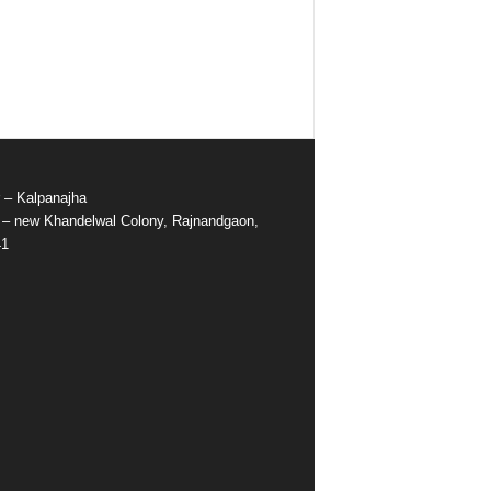
r – Kalpanajha
e – new Khandelwal Colony, Rajnandgaon,
41