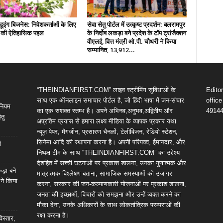
इंग बिजनेस: निवेशकर्ताओं के लिए
सेवा सेतु पोर्टल में उत्कृष्ट प्रदर्शन: बलरामपुर
़ की ऐतिहासिक पहल
के निर्दोष लकड़ा बने प्रदेश के टॉप ट्रांजैक्शन
वीएलई, वित्त मंत्री ओ.पी. चौधरी ने किया
सम्मानित, 13,912...
“THEINDIANFIRST.COM” लाइव स्ट्रीमिंग सुविधाओं के
Edito
साथ एक ऑनलाइन समाचार पोर्टल है, जो हिंदी भाषा में जन-संचार
offic
िनियम
का एक सशक्त स्तम्भ है। अपने अभिनव,अनुभव,अद्वितीय और
4914
तु
अप्रतिम प्रयास से हमारा लक्ष्य मीडिया के व्यापक प्रकार यथा
न्यूज़ पेपर, मैगजीन, प्रसारण चैनलों, टेलीविजन, रेडियो स्टेशन,
सिनेमा आदि की स्थापना करना है। अपनी परिपक्व, ईमानदार, और
ी
निष्पक्ष टीम के साथ “THEINDIANFIRST.COM” का उद्देश्य
देशहित में सच्ची घटनाओं पर प्रकाश डालना, उनका गुणात्मक और
कड़ा बने
मात्रात्मक विश्लेषण बताना, सामाजिक समस्याओं को उजागर
 ने किया
करना, सरकार की जन-कल्याणकारी योजनाओं पर प्रकाश डालना,
जनता की इच्छाओं, विचारों को समझना और उन्हें व्यक्त करने का
मौका देना, उनके अधिकारों के साथ लोकतांत्रिक परम्पराओं की
रक्षा करना है।
विस्तार,