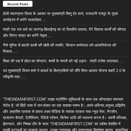
Recent Posts
80वें स्वतन्त्रता दिवस के अवसर पर मुख्यमंत्री विष्णु देव साय, राजधानी रायपुर के मुख्य
कार्यक्रम में करेंगे ध्वजारोहण….
मंत्री टंक राम वर्मा का सारंगढ़-बिलाईगढ़ का दो दिवसीय प्रवास, देंगे विकास कार्यों की सौगात
और तिरंगा यात्रा का करेंगे नेतृत्व…..
नैनो यूरिया से बदली सब्जी की खेती की तस्वीर, किसान सम्मेलाल बने आत्मनिर्भरता की
मिसाल…..
शिक्षा की राह में छोटा-सा योगदान, बच्चों के सपनों को नई उड़ान : मंत्री राजेश अग्रवाल….
उप मुख्यमंत्री विजय शर्मा ने कवर्धा के हितग्राहियों को सौंपे पीएम आवास योजना शहरी 2.0 के
स्वीकृति पत्र…..
“THEINDIANFIRST.COM” लाइव स्ट्रीमिंग सुविधाओं के साथ एक ऑनलाइन समाचार
पोर्टल है, जो हिंदी भाषा में जन-संचार का एक सशक्त स्तम्भ है। अपने अभिनव,अनुभव,अद्वितीय
और अप्रतिम प्रयास से हमारा लक्ष्य मीडिया के व्यापक प्रकार यथा न्यूज़ पेपर, मैगजीन,
प्रसारण चैनलों, टेलीविजन, रेडियो स्टेशन, सिनेमा आदि की स्थापना करना है। अपनी परिपक्व,
ईमानदार, और निष्पक्ष टीम के साथ “THEINDIANFIRST.COM” का उद्देश्य देशहित में
सच्ची घटनाओं पर प्रकाश डालना, उनका गुणात्मक और मात्रात्मक विश्लेषण बताना, सामाजिक