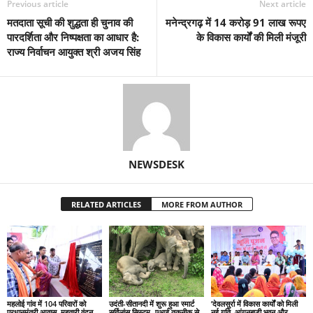
Previous article
Next article
मतदाता सूची की शुद्धता ही चुनाव की
मनेन्द्रगढ़ में 14 करोड़ 91 लाख रूपए
पारदर्शिता और निष्पक्षता का आधार है:
के विकास कार्यों की मिली मंजूरी
राज्य निर्वाचन आयुक्त श्री अजय सिंह
NEWSDESK
RELATED ARTICLES
MORE FROM AUTHOR
महलोई गांव में 104 परिवारों को
उदंती-सीतानदी में शुरू हुआ स्मार्ट
’देवलसुर्रा में विकास कार्यों को मिली
प्रधानमंत्री आवास, महतारी वंदन
सर्विलांस सिस्टम -एआई तकनीक से
नई गति, आंगनबाड़ी भवन और