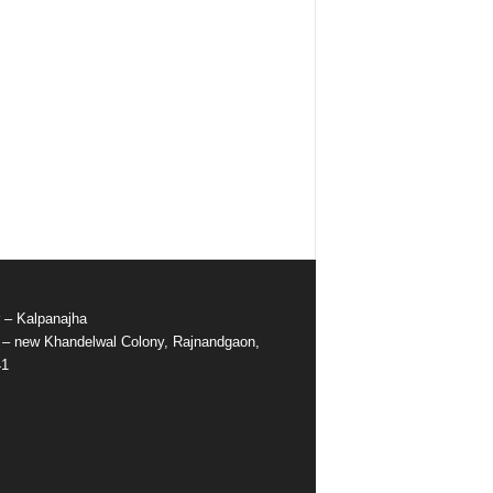
r – Kalpanajha
e – new Khandelwal Colony, Rajnandgaon,
41