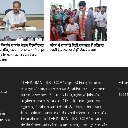
 विष्णुदेव साय के नेतृत्व में छत्तीसगढ़
जीवन में संघर्ष से मिली सफलता ही इतिहास
उपलब्धि, SASCI 2026-27 के तहत
रचती है – राजस्व मंत्री टंक राम वर्मा…..
 राशि प्राप्त करने वाला देश का
य बना...
“THEINDIANFIRST.COM” लाइव स्ट्रीमिंग सुविधाओं के
Edito
साथ एक ऑनलाइन समाचार पोर्टल है, जो हिंदी भाषा में जन-संचार
offic
ी सफल
का एक सशक्त स्तम्भ है। अपने अभिनव,अनुभव,अद्वितीय और
4914
अप्रतिम प्रयास से हमारा लक्ष्य मीडिया के व्यापक प्रकार यथा
न्यूज़ पेपर, मैगजीन, प्रसारण चैनलों, टेलीविजन, रेडियो स्टेशन,
सिनेमा आदि की स्थापना करना है। अपनी परिपक्व, ईमानदार, और
ब्धि,
निष्पक्ष टीम के साथ “THEINDIANFIRST.COM” का उद्देश्य
ाला देश
देशहित में सच्ची घटनाओं पर प्रकाश डालना, उनका गुणात्मक और