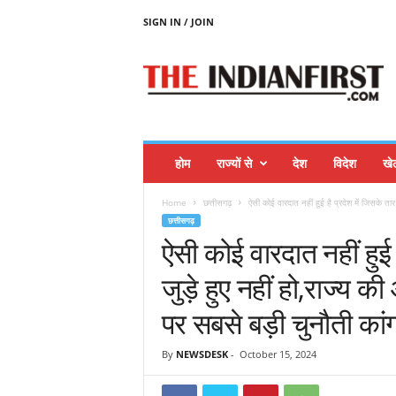
SIGN IN / JOIN
T
H
E
I
N
D
I
होम
राज्यों से
देश
विदेश
खे
A
N
Home
छत्तीसगढ़
ऐसी कोई वारदात नहीं हुई है प्रदेश में जिसके तार 
F
छत्तीसगढ़
I
ऐसी कोई वारदात नहीं हुई ह
R
S
जुड़े हुए नहीं हो,राज्य क
T
पर सबसे बड़ी चुनौती कांग
By
NEWSDESK
-
October 15, 2024