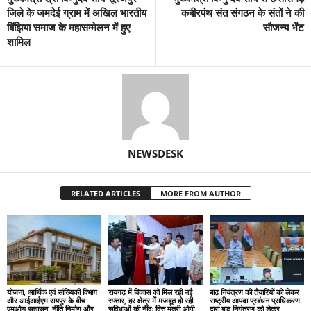
जिले के जमदेई ग्राम में अखिल भारतीय
कबीरपंथ संत संगठन के संतों ने की
बिंझिया समाज के महासम्मेलन में हुए
सौजन्य भेंट
शामिल
NEWSDESK
RELATED ARTICLES
MORE FROM AUTHOR
योजना, आर्थिक एवं सांख्यिकी विभाग
रायगढ़ में विकास को मिल रही नई
बाढ़ नियंत्रण की तैयारियों को लेकर
और आईआईएम रायपुर के बीच
रफ्तार, हर क्षेत्र में मजबूत हो रही
राष्ट्रीय आपदा प्रबंधन प्राधिकरण
एमओयू सुशासन, नीति निर्माण और
सुविधाओं की नींव: वित्त मंत्री ओपी
द्वारा बाढ़ नियंत्रण को लेकर