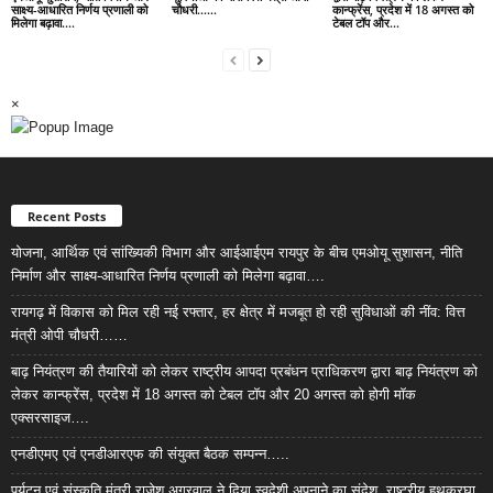
साक्ष्य-आधारित निर्णय प्रणाली को
चौधरी……
कान्फ्रेंस, प्रदेश में 18 अगस्त को
मिलेगा बढ़ावा….
टेबल टॉप और...
×
Recent Posts
योजना, आर्थिक एवं सांख्यिकी विभाग और आईआईएम रायपुर के बीच एमओयू सुशासन, नीति
निर्माण और साक्ष्य-आधारित निर्णय प्रणाली को मिलेगा बढ़ावा….
रायगढ़ में विकास को मिल रही नई रफ्तार, हर क्षेत्र में मजबूत हो रही सुविधाओं की नींव: वित्त
मंत्री ओपी चौधरी……
बाढ़ नियंत्रण की तैयारियों को लेकर राष्ट्रीय आपदा प्रबंधन प्राधिकरण द्वारा बाढ़ नियंत्रण को
लेकर कान्फ्रेंस, प्रदेश में 18 अगस्त को टेबल टॉप और 20 अगस्त को होगी मॉक
एक्सरसाइज….
एनडीएमए एवं एनडीआरएफ की संयुक्त बैठक सम्पन्न…..
पर्यटन एवं संस्कृति मंत्री राजेश अग्रवाल ने दिया स्वदेशी अपनाने का संदेश, राष्ट्रीय हथकरघा