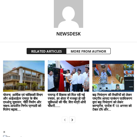
NEWSDESK
RELATED ARTICLES
MORE FROM AUTHOR
योजना, आर्थिक एवं सांख्यिकी विभाग
रायगढ़ में विकास को मिल रही नई
बाढ़ नियंत्रण की तैयारियों को लेकर
और आईआईएम रायपुर के बीच
रफ्तार, हर क्षेत्र में मजबूत हो रही
राष्ट्रीय आपदा प्रबंधन प्राधिकरण
एमओयू सुशासन, नीति निर्माण और
सुविधाओं की नींव: वित्त मंत्री ओपी
द्वारा बाढ़ नियंत्रण को लेकर
साक्ष्य-आधारित निर्णय प्रणाली को
चौधरी……
कान्फ्रेंस, प्रदेश में 18 अगस्त को
मिलेगा बढ़ावा….
टेबल टॉप और...
×