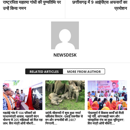
राष्ट्रपिता महात्मा गांधी की पुण्यतिथि पर
छत्तीसगढ़ में 9 आईपीएस अफसरों का
उन्हें किया नमन
प्रमोशन
NEWSDESK
RELATED ARTICLES
MORE FROM AUTHOR
महलोई गांव में 104 परिवारों को
उदंती-सीतानदी में शुरू हुआ स्मार्ट
’देवलसुर्रा में विकास कार्यों को मिली
प्रधानमंत्री आवास, महतारी वंदन
सर्विलांस सिस्टम -एआई तकनीक से
नई गति, आंगनबाड़ी भवन और
योजना से 205 महिलाओं को मिल रहा
वन और वन्यजीवों की 24X7
सांस्कृतिक मंच का हुआ भूमिपूजन’:
लाभ: वित्त मंत्री ओपी चौधरी…
निगरानी….
वित्त मंत्री ओपी चौधरी….