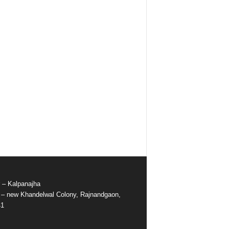
r – Kalpanajha
e – new Khandelwal Colony, Rajnandgaon,
41