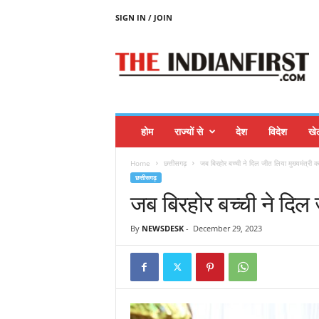
SIGN IN / JOIN
T
H
E
I
N
D
I
होम
राज्यों से
देश
विदेश
खे
A
N
Home
छत्तीसगढ़
जब बिरहोर बच्ची ने दिल जीत लिया मुख्यमंत्री क
F
छत्तीसगढ़
I
जब बिरहोर बच्ची ने दिल 
R
S
T
By
NEWSDESK
-
December 29, 2023