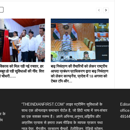
ं विकास को मिल रही नई रफ्तार, हर
बाढ़ नियंत्रण की तैयारियों को लेकर राष्ट्रीय
 मजबूत हो रही सुविधाओं की नींव: वित्त
आपदा प्रबंधन प्राधिकरण द्वारा बाढ़ नियंत्रण
पी चौधरी……
को लेकर कान्फ्रेंस, प्रदेश में 18 अगस्त को
टेबल टॉप और...
“THEINDIANFIRST.COM” लाइव स्ट्रीमिंग सुविधाओं के
Edito
साथ एक ऑनलाइन समाचार पोर्टल है, जो हिंदी भाषा में जन-संचार
offic
र के
का एक सशक्त स्तम्भ है। अपने अभिनव,अनुभव,अद्वितीय और
4914
णय
अप्रतिम प्रयास से हमारा लक्ष्य मीडिया के व्यापक प्रकार यथा
न्यूज़ पेपर, मैगजीन, प्रसारण चैनलों, टेलीविजन, रेडियो स्टेशन,