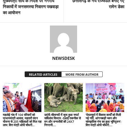
मुख्यमंत्री साय के निर्देश पर नगरीय
छत्तीसगढ़ के नये राज्यपाल बनाए गए
निकायों में जनसमस्या निवारण पखवाड़ा
रामेन डेका
का आयोजन
NEWSDESK
RELATED ARTICLES
MORE FROM AUTHOR
महलोई गांव में 104 परिवारों को
उदंती-सीतानदी में शुरू हुआ स्मार्ट
’देवलसुर्रा में विकास कार्यों को मिली
प्रधानमंत्री आवास, महतारी वंदन
सर्विलांस सिस्टम -एआई तकनीक से
नई गति, आंगनबाड़ी भवन और
योजना से 205 महिलाओं को मिल रहा
वन और वन्यजीवों की 24X7
सांस्कृतिक मंच का हुआ भूमिपूजन’:
लाभ: वित्त मंत्री ओपी चौधरी…
निगरानी….
वित्त मंत्री ओपी चौधरी….