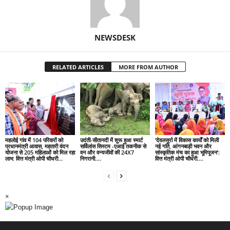
NEWSDESK
RELATED ARTICLES
MORE FROM AUTHOR
महलोई गांव में 104 परिवारों को
उदंती-सीतानदी में शुरू हुआ स्मार्ट
’देवलसुर्रा में विकास कार्यों को मिली
प्रधानमंत्री आवास, महतारी वंदन
सर्विलांस सिस्टम -एआई तकनीक से
नई गति, आंगनबाड़ी भवन और
योजना से 205 महिलाओं को मिल रहा
वन और वन्यजीवों की 24X7
सांस्कृतिक मंच का हुआ भूमिपूजन’:
लाभ: वित्त मंत्री ओपी चौधरी…
निगरानी….
वित्त मंत्री ओपी चौधरी….
×