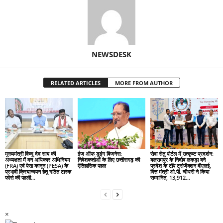
NEWSDESK
RELATED ARTICLES
MORE FROM AUTHOR
मुख्यमंत्री विष्णु देव साय की
ईज ऑफ डूइंग बिजनेस:
सेवा सेतु पोर्टल में उत्कृष्ट प्रदर्शन:
अध्यक्षता में वन अधिकार अधिनियम
निवेशकर्ताओं के लिए छत्तीसगढ़ की
बलरामपुर के निर्दोष लकड़ा बने
(FRA) एवं पेसा कानून (PESA) के
ऐतिहासिक पहल
प्रदेश के टॉप ट्रांजैक्शन वीएलई,
प्रभावी क्रियान्वयन हेतु गठित टास्क
वित्त मंत्री ओ.पी. चौधरी ने किया
फोर्स की पहली...
सम्मानित, 13,912...
×