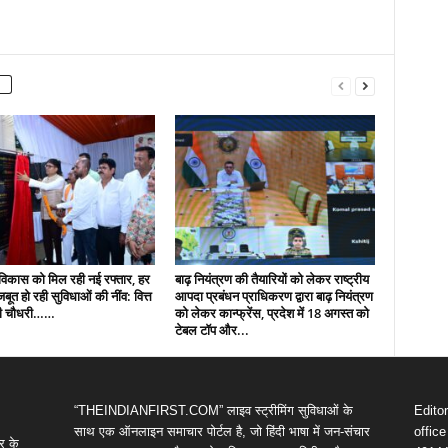
ं विकास को मिल रही नई रफ्तार, हर
बाढ़ नियंत्रण की तैयारियों को लेकर राष्ट्रीय
 मजबूत हो रही सुविधाओं की नींव: वित्त
आपदा प्रबंधन प्राधिकरण द्वारा बाढ़ नियंत्रण
पी चौधरी……
को लेकर कान्फ्रेंस, प्रदेश में 18 अगस्त को
टेबल टॉप और...
“THEINDIANFIRST.COM” लाइव स्ट्रीमिंग सुविधाओं के
Edito
साथ एक ऑनलाइन समाचार पोर्टल है, जो हिंदी भाषा में जन-संचार
offic
र के