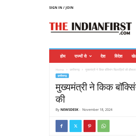
SIGN IN / JOIN
T
H
E
I
N
D
I
होम
राज्यों से
देश
विदेश
खे
A
N
Home
छत्तीसगढ़
मुख्यमंत्री ने किक बॉक्सिंग खिलाड़ियों की हौ
F
छत्तीसगढ़
I
मुख्यमंत्री ने किक बॉक्
R
S
की
T
By
NEWSDESK
-
November 18, 2024