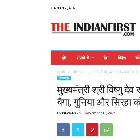
SIGN IN / JOIN
T
H
E
I
N
D
I
होम
राज्यों से
देश
विदेश
खे
A
N
Home
छत्तीसगढ़
मुख्यमंत्री श्री विष्णु देव साय ने जनजातीय परंपरा
F
छत्तीसगढ़
I
मुख्यमंत्री श्री विष्णु द
R
S
बैगा, गुनिया और सिरहा क
T
By
NEWSDESK
-
November 18, 2024