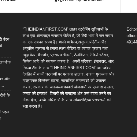
“THEINDIANFIRST.COM” लाइव स्ट्रीमिंग सुविधाओं के
Edito
साथ एक ऑनलाइन समाचार पोर्टल है, जो हिंदी भाषा में जन-संचार
offic
री वंदन
का एक सशक्त स्तम्भ है। अपने अभिनव,अनुभव,अद्वितीय और
4914
पी
अप्रतिम प्रयास से हमारा लक्ष्य मीडिया के व्यापक प्रकार यथा
न्यूज़ पेपर, मैगजीन, प्रसारण चैनलों, टेलीविजन, रेडियो स्टेशन,
सिनेमा आदि की स्थापना करना है। अपनी परिपक्व, ईमानदार, और
आई तकनीक
निष्पक्ष टीम के साथ “THEINDIANFIRST.COM” का उद्देश्य
देशहित में सच्ची घटनाओं पर प्रकाश डालना, उनका गुणात्मक और
 भवन और
मात्रात्मक विश्लेषण बताना, सामाजिक समस्याओं को उजागर
ी….
करना, सरकार की जन-कल्याणकारी योजनाओं पर प्रकाश डालना,
जनता की इच्छाओं, विचारों को समझना और उन्हें व्यक्त करने का
रीबों के
मौका देना, उनके अधिकारों के साथ लोकतांत्रिक परम्पराओं की
रक्षा करना है।
़ी पहल-
ा