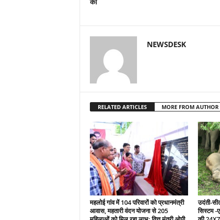
की
NEWSDESK
RELATED ARTICLES
MORE FROM AUTHOR
महलोई गांव में 104 परिवारों को प्रधानमंत्री
उदंती-सीता
आवास, महतारी वंदन योजना से 205
सिस्टम -
महिलाओं को मिल रहा लाभ: वित्त मंत्री ओपी
की 24X7