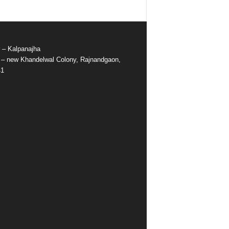
r – Kalpanajha
e – new Khandelwal Colony, Rajnandgaon,
41