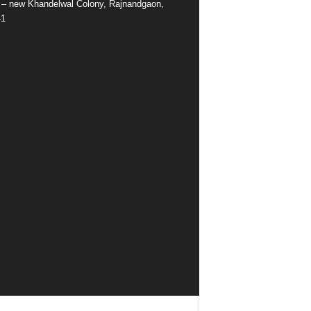
e – new Khandelwal Colony, Rajnandgaon,
41