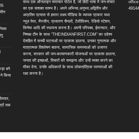
साथ एक ऑनलाइन समाचार पोर्टल है, जो हिंदी भाषा में जन-संचार
offic
 26
का एक सशक्त स्तम्भ है। अपने अभिनव,अनुभव,अद्वितीय और
4914
ामीण
अप्रतिम प्रयास से हमारा लक्ष्य मीडिया के व्यापक प्रकार यथा
न्यूज़ पेपर, मैगजीन, प्रसारण चैनलों, टेलीविजन, रेडियो स्टेशन,
सिनेमा आदि की स्थापना करना है। अपनी परिपक्व, ईमानदार, और
िनियम
निष्पक्ष टीम के साथ “THEINDIANFIRST.COM” का उद्देश्य
तु
देशहित में सच्ची घटनाओं पर प्रकाश डालना, उनका गुणात्मक और
मात्रात्मक विश्लेषण बताना, सामाजिक समस्याओं को उजागर
ी
करना, सरकार की जन-कल्याणकारी योजनाओं पर प्रकाश डालना,
जनता की इच्छाओं, विचारों को समझना और उन्हें व्यक्त करने का
मौका देना, उनके अधिकारों के साथ लोकतांत्रिक परम्पराओं की
कड़ा बने
रक्षा करना है।
 ने किया
विस्तार,
्रों तक