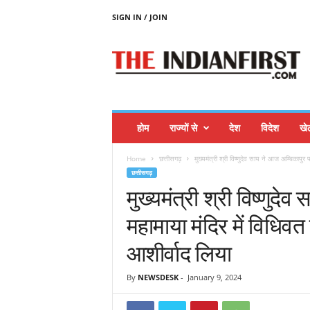
SIGN IN / JOIN
T
H
E
I
N
D
I
होम
राज्यों से
देश
विदेश
खे
A
N
Home
छत्तीसगढ़
मुख्यमंत्री श्री विष्णुदेव साय ने आज अम्बिकापुर प
F
छत्तीसगढ़
I
मुख्यमंत्री श्री विष्णुदे
R
S
महामाया मंदिर में विधिवत
T
आशीर्वाद लिया
By
NEWSDESK
-
January 9, 2024