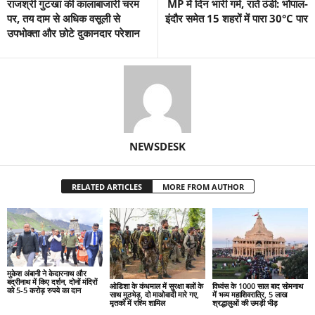
राजश्री गुटखा की कालाबाजारी चरम
MP में दिन भारी गर्म, रातें ठंडी: भोपाल-
पर, तय दाम से अधिक वसूली से
इंदौर समेत 15 शहरों में पारा 30°C पार
उपभोक्ता और छोटे दुकानदार परेशान
NEWSDESK
RELATED ARTICLES
MORE FROM AUTHOR
मुकेश अंबानी ने केदारनाथ और
बद्रीनाथ में किए दर्शन, दोनों मंदिरों
ओडिशा के कंधमाल में सुरक्षा बलों के
विध्वंस के 1000 साल बाद सोमनाथ
को 5-5 करोड़ रुपये का दान
साथ मुठभेड़, दो माओवादी मारे गए,
में भव्य महाशिवरात्रि, 5 लाख
मृतकों में रश्मि शामिल
श्रद्धालुओं की उमड़ी भीड़