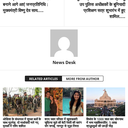
बनाने आगे आएं जनप्रतिनिधि :
उप पुलिस अधीक्षकों के बुनियादी
मुख्यमंत्री विष्णु देव साय…..
प्रशिक्षण सत्र शुभारंभ में हुए
शामिल…..
News Desk
RELATED ARTICLES
MORE FROM AUTHOR
ओडिशा के कंधमाल में सुरक्षा बलों के
शरद पवार परिवार में खुशखबरी:
विध्वंस के 1000 साल बाद सोमनाथ
साथ मुठभेड़, दो माओवादी मारे गए,
सुप्रिया सुले की बेटी रेवती की सारंग
में भव्य महाशिवरात्रि, 5 लाख
मृतकों में रश्मि शामिल
संग सगाई, नागपुर से जुड़ा रिश्ता
श्रद्धालुओं की उमड़ी भीड़