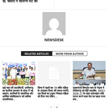
डॉ. चौधरी ने सौजन्य भेंट की
NEWSDESK
RELATED ARTICLES
MORE FROM AUTHOR
ढाई साल की उपलब्धियाँ- छत्तीसगढ़
सिम्स में पहली बार 78 वर्षीय महिला
मुख्यमंत्री विष्णुदेव साय के नेतृत्व में
का श्रमिक कल्याण के क्षेत्र में नई
के अंडाशय कैंसर की सफल सर्जरी,
छत्तीसगढ़ को बड़ी उपलब्धि, SASCI
पहचान, श्रमिकों के सामाजिक और
एक किलो का ट्यूमर निकाल महिला
2026-27 के तहत प्रोत्साहन राशि
आर्थिक सशक्तिकरण को सर्वाेच्च
को दिया नया जीवन….
प्राप्त करने वाला देश का पहला राज्य
प्राथमिकता…
बना...