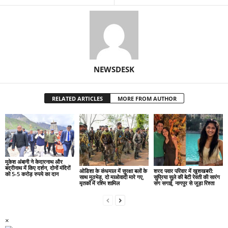
NEWSDESK
RELATED ARTICLES
MORE FROM AUTHOR
मुकेश अंबानी ने केदारनाथ और
बद्रीनाथ में किए दर्शन, दोनों मंदिरों
ओडिशा के कंधमाल में सुरक्षा बलों के
शरद पवार परिवार में खुशखबरी:
को 5-5 करोड़ रुपये का दान
साथ मुठभेड़, दो माओवादी मारे गए,
सुप्रिया सुले की बेटी रेवती की सारंग
मृतकों में रश्मि शामिल
संग सगाई, नागपुर से जुड़ा रिश्ता
×