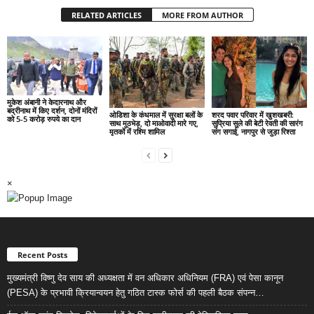
RELATED ARTICLES
MORE FROM AUTHOR
मुकेश अंबानी ने केदारनाथ और
बद्रीनाथ में किए दर्शन, दोनों मंदिरों
ओडिशा के कंधमाल में सुरक्षा बलों के
शरद पवार परिवार में खुशखबरी:
को 5-5 करोड़ रुपये का दान
साथ मुठभेड़, दो माओवादी मारे गए,
सुप्रिया सुले की बेटी रेवती की सारंग
मृतकों में रश्मि शामिल
संग सगाई, नागपुर से जुड़ा रिश्ता
×
Recent Posts
मुख्यमंत्री विष्णु देव साय की अध्यक्षता में वन अधिकार अधिनियम (FRA) एवं पेसा कानून
(PESA) के प्रभावी क्रियान्वयन हेतु गठित टास्क फोर्स की पहली बैठक संपन्न…