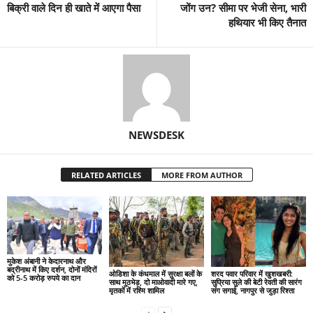
बिक्री वाले दिन ही खाते में आएगा पैसा
जोंग उन? सीमा पर भेजी सेना, भारी
हथियार भी किए तैनात
NEWSDESK
RELATED ARTICLES
MORE FROM AUTHOR
मुकेश अंबानी ने केदारनाथ और
बद्रीनाथ में किए दर्शन, दोनों मंदिरों
ओडिशा के कंधमाल में सुरक्षा बलों के
शरद पवार परिवार में खुशखबरी:
को 5-5 करोड़ रुपये का दान
साथ मुठभेड़, दो माओवादी मारे गए,
सुप्रिया सुले की बेटी रेवती की सारंग
मृतकों में रश्मि शामिल
संग सगाई, नागपुर से जुड़ा रिश्ता