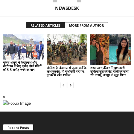
NEWSDESK
RELATED ARTICLES
MORE FROM AUTHOR
मुकेश अंबानी ने केदारनाथ और
बद्रीनाथ में किए दर्शन, दोनों मंदिरों
ओडिशा के कंधमाल में सुरक्षा बलों के
शरद पवार परिवार में खुशखबरी:
को 5-5 करोड़ रुपये का दान
साथ मुठभेड़, दो माओवादी मारे गए,
सुप्रिया सुले की बेटी रेवती की सारंग
मृतकों में रश्मि शामिल
संग सगाई, नागपुर से जुड़ा रिश्ता
×
Recent Posts