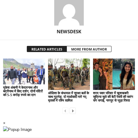
NEWSDESK
RELATED ARTICLES
MORE FROM AUTHOR
मुकेश अंबानी ने केदारनाथ और
बद्रीनाथ में किए दर्शन, दोनों मंदिरों
ओडिशा के कंधमाल में सुरक्षा बलों के
शरद पवार परिवार में खुशखबरी:
को 5-5 करोड़ रुपये का दान
साथ मुठभेड़, दो माओवादी मारे गए,
सुप्रिया सुले की बेटी रेवती की सारंग
मृतकों में रश्मि शामिल
संग सगाई, नागपुर से जुड़ा रिश्ता
×