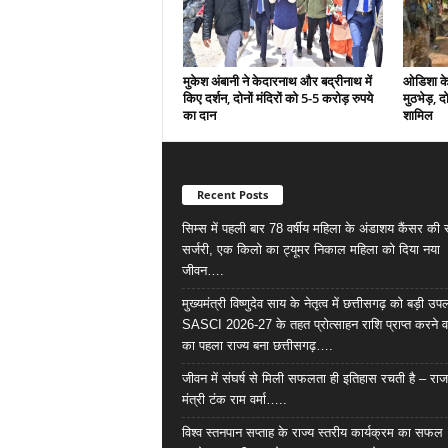
मुकेश अंबानी ने केदारनाथ और बद्रीनाथ में
ओडिशा के 
किए दर्शन, दोनों मंदिरों को 5-5 करोड़ रुपये
मुठभेड़, द
का दान
शामिल
Recent Posts
सिम्स में पहली बार 78 वर्षीय महिला के अंडाशय कैंसर क
सर्जरी, एक किलो का ट्यूमर निकाल महिला को दिया नया
जीवन….
मुख्यमंत्री विष्णुदेव साय के नेतृत्व में छत्तीसगढ़ को बड़ी उपल
SASCI 2026-27 के तहत प्रोत्साहन राशि प्राप्त करने व
का पहला राज्य बना छत्तीसगढ़….
जीवन में संघर्ष से मिली सफलता ही इतिहास रचती है – राज
मंत्री टंक राम वर्मा…..
विश्व स्तनपान सप्ताह के राज्य स्तरीय कार्यक्रम का सफल