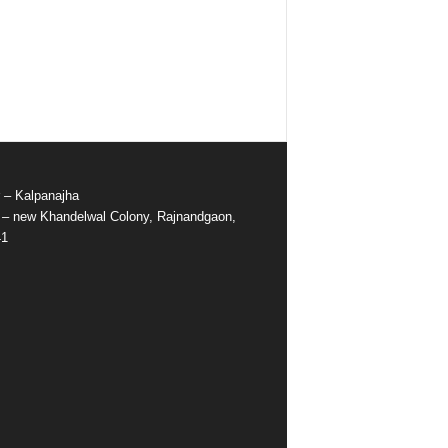
r – Kalpanajha
e – new Khandelwal Colony, Rajnandgaon,
41