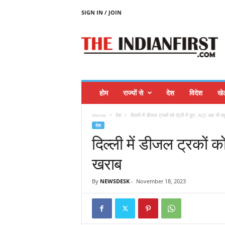
SIGN IN / JOIN
T
H
E
I
N
D
I
होम
राज्यों से
देश
विदेश
खे
A
N
Home
देश
दिल्‍ली में डीजल ट्रकों को एंट्री में छूट, AQI अब भी बह
F
देश
I
दिल्‍ली में डीजल ट्रकों क
R
S
खराब
T
By
NEWSDESK
-
November 18, 2023