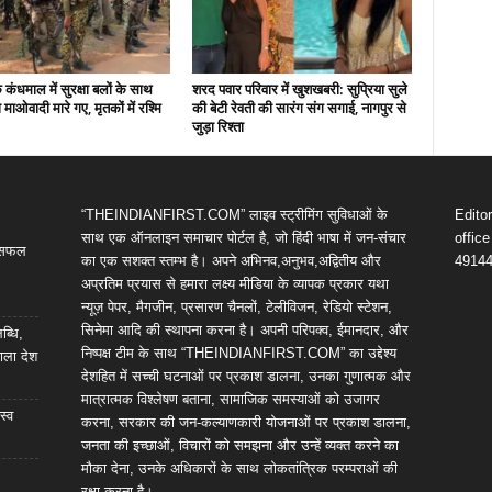
कंधमाल में सुरक्षा बलों के साथ
शरद पवार परिवार में खुशखबरी: सुप्रिया सुले
ो माओवादी मारे गए, मृतकों में रश्मि
की बेटी रेवती की सारंग संग सगाई, नागपुर से
जुड़ा रिश्ता
“THEINDIANFIRST.COM” लाइव स्ट्रीमिंग सुविधाओं के
Edito
साथ एक ऑनलाइन समाचार पोर्टल है, जो हिंदी भाषा में जन-संचार
offic
ी सफल
का एक सशक्त स्तम्भ है। अपने अभिनव,अनुभव,अद्वितीय और
4914
अप्रतिम प्रयास से हमारा लक्ष्य मीडिया के व्यापक प्रकार यथा
न्यूज़ पेपर, मैगजीन, प्रसारण चैनलों, टेलीविजन, रेडियो स्टेशन,
सिनेमा आदि की स्थापना करना है। अपनी परिपक्व, ईमानदार, और
ब्धि,
निष्पक्ष टीम के साथ “THEINDIANFIRST.COM” का उद्देश्य
ाला देश
देशहित में सच्ची घटनाओं पर प्रकाश डालना, उनका गुणात्मक और
मात्रात्मक विश्लेषण बताना, सामाजिक समस्याओं को उजागर
स्व
करना, सरकार की जन-कल्याणकारी योजनाओं पर प्रकाश डालना,
जनता की इच्छाओं, विचारों को समझना और उन्हें व्यक्त करने का
मौका देना, उनके अधिकारों के साथ लोकतांत्रिक परम्पराओं की
रक्षा करना है।