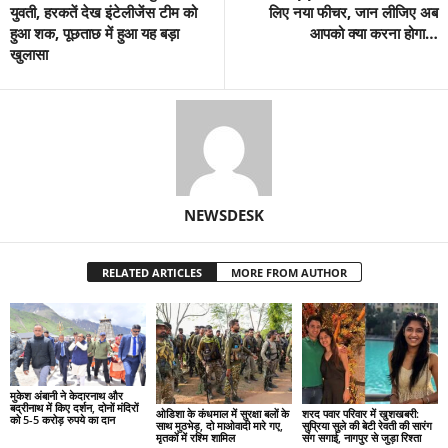
युवती, हरकतें देख इंटेलीजेंस टीम को
लिए नया फीचर, जान लीजिए अब
हुआ शक, पूछताछ में हुआ यह बड़ा
आपको क्या करना होगा…
खुलासा
NEWSDESK
RELATED ARTICLES
MORE FROM AUTHOR
मुकेश अंबानी ने केदारनाथ और
बद्रीनाथ में किए दर्शन, दोनों मंदिरों
ओडिशा के कंधमाल में सुरक्षा बलों के
शरद पवार परिवार में खुशखबरी:
को 5-5 करोड़ रुपये का दान
साथ मुठभेड़, दो माओवादी मारे गए,
सुप्रिया सुले की बेटी रेवती की सारंग
मृतकों में रश्मि शामिल
संग सगाई, नागपुर से जुड़ा रिश्ता