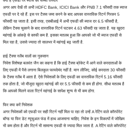
क्‍या है एफडी पर ब्‍याज की सच्‍ची तस्‍वीर
अगर आप देखें तो अभी HDFC Bank, ICICI Bank और PNB 7.1 फीसदी तक ब्‍याज
एफडी पर दे रहे हैं. इस पर टैक्‍स जमा करने के बाद आपका वास्‍तविक रिटर्न गिरकर 5
फीसदी रह जाता है. इसी तरह, एसबीआई में अभी एफडी की ब्‍याज दर 6.5 फीसदी है,
लेकिन टैक्‍स चुकाने के बाद वास्‍तविक रिटर्न घटकर 4.63 फीसदी रह जाता है. यह खुदरा
महंगाई के आंकड़े से काफी कम है. इसका मतलब हुआ कि आपको जो भी ब्‍याज एफडी से
मिल रहा है, उससे ज्‍यादा तो सालभर में महंगाई बढ़ जाती है.
हाई टैक्‍स स्‍लैब वालों का नुकसान
निवेश विशेषज्ञ बलवंत जैन का कहना है कि हाई टैक्‍स ब्रेकेट में आने वाले करदाताओं के
लिए एफडी में पैसे लगाना बिलकुल फायदेमंद नहीं है. मान लीजिए, कोई करदाता 30 फीसदी
के टैक्‍स स्‍लैब में आता है. ऐसे निवेशकों के लिए एफडी का वास्‍तविक रिटर्न 5.16 फीसदी
तक होता है, जो मौजूदा खुदरा महंगाई की दर 5.5 फीसदी से कम ही होगा. सीधा मतलब है
कि आपको मिलने वाला रिटर्न महंगाई के सापेक्ष शून्‍य से भी कम होगा.
फिर क्‍या करें निवेशक
अगर निवेशकों को एफडी पर सही रिटर्न नहीं मिल पा रहा तो उन्‍हें A रेटिंग वाले कॉरपोरेट
बॉन्‍ड या फिर डेट म्‍यूचुअल फंड में हाथ आजमाना चाहिए. निवेश के इन विकल्‍पों में जोखिम
भी कम होता है और रिटर्न भी सामान्‍य एफडी से ज्‍यादा मिल जाता है. A रेटिंग वाले कॉरपोरेट