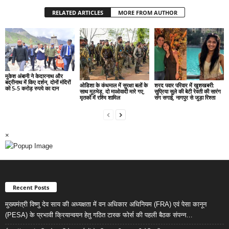
RELATED ARTICLES
MORE FROM AUTHOR
मुकेश अंबानी ने केदारनाथ और
बद्रीनाथ में किए दर्शन, दोनों मंदिरों
ओडिशा के कंधमाल में सुरक्षा बलों के
शरद पवार परिवार में खुशखबरी:
को 5-5 करोड़ रुपये का दान
साथ मुठभेड़, दो माओवादी मारे गए,
सुप्रिया सुले की बेटी रेवती की सारंग
मृतकों में रश्मि शामिल
संग सगाई, नागपुर से जुड़ा रिश्ता
×
Recent Posts
मुख्यमंत्री विष्णु देव साय की अध्यक्षता में वन अधिकार अधिनियम (FRA) एवं पेसा कानून
(PESA) के प्रभावी क्रियान्वयन हेतु गठित टास्क फोर्स की पहली बैठक संपन्न…