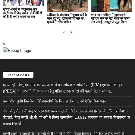
मुकेश अंबानी ने केदारनाथ और
बद्रीनाथ में किए दर्शन, दोनों मंदिरों
ओडिशा के कंधमाल में सुरक्षा बलों के
शरद पवार परिवार में खुशखबरी:
को 5-5 करोड़ रुपये का दान
साथ मुठभेड़, दो माओवादी मारे गए,
सुप्रिया सुले की बेटी रेवती की सारंग
मृतकों में रश्मि शामिल
संग सगाई, नागपुर से जुड़ा रिश्ता
×
Recent Posts
मुख्यमंत्री विष्णु देव साय की अध्यक्षता में वन अधिकार अधिनियम (FRA) एवं पेसा कानून
(PESA) के प्रभावी क्रियान्वयन हेतु गठित टास्क फोर्स की पहली बैठक संपन्न…
ईज ऑफ डूइंग बिजनेस: निवेशकर्ताओं के लिए छत्तीसगढ़ की ऐतिहासिक पहल
सेवा सेतु पोर्टल में उत्कृष्ट प्रदर्शन: बलरामपुर के निर्दोष लकड़ा बने प्रदेश के टॉप ट्रांजैक्शन
वीएलई, वित्त मंत्री ओ.पी. चौधरी ने किया सम्मानित, 13,912 आवेदनों के सफल निराकरण से
बनाया रिकॉर्ड…
मंत्री लक्ष्मी राजवाड़े के प्रयासों से 97 गांवों में होगा विद्युत विस्तार, 11.62 करोड़ रुपये की