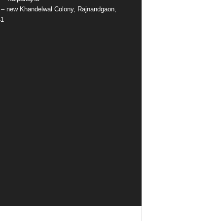
e – new Khandelwal Colony, Rajnandgaon,
41