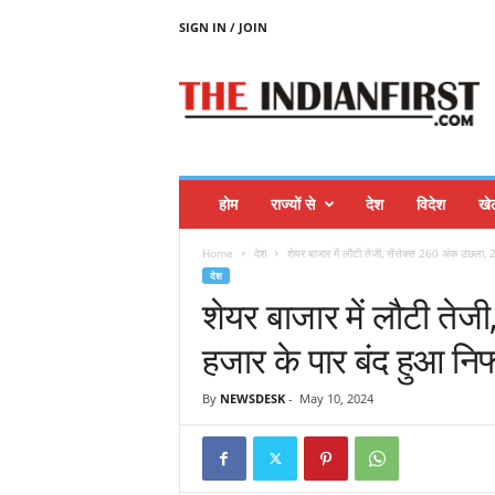
SIGN IN / JOIN
T
H
E
I
N
D
I
होम
राज्यों से
देश
विदेश
खे
A
N
Home
देश
शेयर बाजार में लौटी तेजी, सेंसेक्स 260 अंक उछला, 
F
देश
I
शेयर बाजार में लौटी तेज
R
S
हजार के पार बंद हुआ निफ
T
By
NEWSDESK
-
May 10, 2024