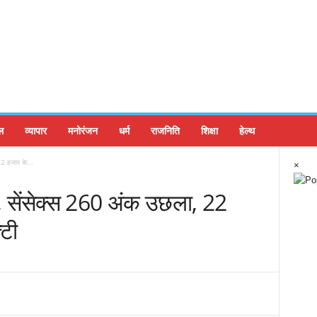
ल
व्यापार
मनोरंजन
धर्म
राजनिति
शिक्षा
हेल्थ
22 हजार के...
×
ी, सेंसेक्स 260 अंक उछला, 22
्टी