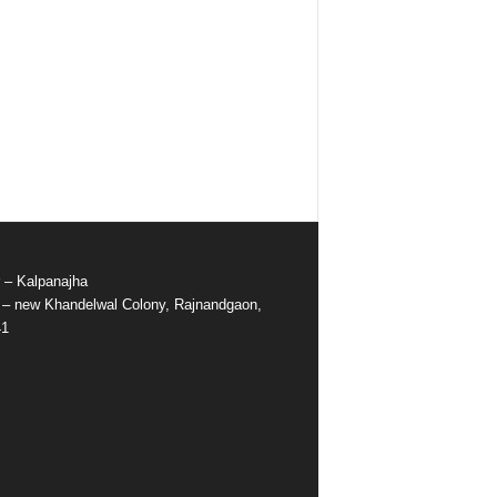
r – Kalpanajha
e – new Khandelwal Colony, Rajnandgaon,
41