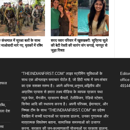
कंधमाल में सुरक्षा बलों के साथ
शरद पवार परिवार में खुशखबरी: सुप्रिया सुले
ो माओवादी मारे गए, मृतकों में रश्मि
की बेटी रेवती की सारंग संग सगाई, नागपुर से
जुड़ा रिश्ता
“THEINDIANFIRST.COM” लाइव स्ट्रीमिंग सुविधाओं के
Edito
साथ एक ऑनलाइन समाचार पोर्टल है, जो हिंदी भाषा में जन-संचार
offic
ी सफल
का एक सशक्त स्तम्भ है। अपने अभिनव,अनुभव,अद्वितीय और
4914
अप्रतिम प्रयास से हमारा लक्ष्य मीडिया के व्यापक प्रकार यथा
न्यूज़ पेपर, मैगजीन, प्रसारण चैनलों, टेलीविजन, रेडियो स्टेशन,
सिनेमा आदि की स्थापना करना है। अपनी परिपक्व, ईमानदार, और
ब्धि,
निष्पक्ष टीम के साथ “THEINDIANFIRST.COM” का उद्देश्य
ाला देश
देशहित में सच्ची घटनाओं पर प्रकाश डालना, उनका गुणात्मक और
मात्रात्मक विश्लेषण बताना, सामाजिक समस्याओं को उजागर
स्व
करना, सरकार की जन-कल्याणकारी योजनाओं पर प्रकाश डालना,