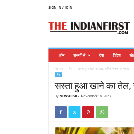
SIGN IN / JOIN
T
H
E
I
N
D
I
होम
राज्यों से
देश
विदेश
खे
A
N
Home
देश
सस्ता हुआ खाने का तेल, जानिए कितने गिर गए रेट
F
देश
I
सस्ता हुआ खाने का तेल,
R
S
T
By
NEWSDESK
-
November 18, 2023