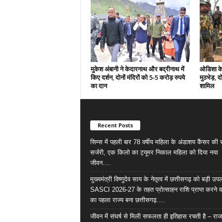
मुकेश अंबानी ने केदारनाथ और बद्रीनाथ में
ओडिशा के 
किए दर्शन, दोनों मंदिरों को 5-5 करोड़ रुपये
मुठभेड़, द
का दान
शामिल
Recent Posts
सिम्स में पहली बार 78 वर्षीय महिला के अंडाशय कैंसर क
सर्जरी, एक किलो का ट्यूमर निकाल महिला को दिया नया
जीवन….
मुख्यमंत्री विष्णुदेव साय के नेतृत्व में छत्तीसगढ़ को बड़ी उपल
SASCI 2026-27 के तहत प्रोत्साहन राशि प्राप्त करने व
का पहला राज्य बना छत्तीसगढ़….
जीवन में संघर्ष से मिली सफलता ही इतिहास रचती है – राज