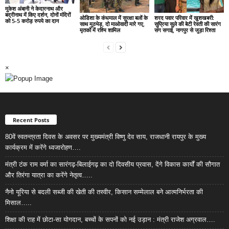
मुकेश अंबानी ने केदारनाथ और
बद्रीनाथ में किए दर्शन, दोनों मंदिरों
ओडिशा के कंधमाल में सुरक्षा बलों के
शरद पवार परिवार में खुशखबरी:
को 5-5 करोड़ रुपये का दान
साथ मुठभेड़, दो माओवादी मारे गए,
सुप्रिया सुले की बेटी रेवती की सारंग
मृतकों में रश्मि शामिल
संग सगाई, नागपुर से जुड़ा रिश्ता
×
Recent Posts
80वें स्वतन्त्रता दिवस के अवसर पर मुख्यमंत्री विष्णु देव साय, राजधानी रायपुर के मुख्य
कार्यक्रम में करेंगे ध्वजारोहण….
मंत्री टंक राम वर्मा का सारंगढ़-बिलाईगढ़ का दो दिवसीय प्रवास, देंगे विकास कार्यों की सौगात
और तिरंगा यात्रा का करेंगे नेतृत्व…..
नैनो यूरिया से बदली सब्जी की खेती की तस्वीर, किसान सम्मेलाल बने आत्मनिर्भरता की
मिसाल…..
शिक्षा की राह में छोटा-सा योगदान, बच्चों के सपनों को नई उड़ान : मंत्री राजेश अग्रवाल….