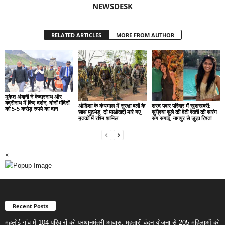
NEWSDESK
RELATED ARTICLES
MORE FROM AUTHOR
मुकेश अंबानी ने केदारनाथ और
बद्रीनाथ में किए दर्शन, दोनों मंदिरों
ओडिशा के कंधमाल में सुरक्षा बलों के
शरद पवार परिवार में खुशखबरी:
को 5-5 करोड़ रुपये का दान
साथ मुठभेड़, दो माओवादी मारे गए,
सुप्रिया सुले की बेटी रेवती की सारंग
मृतकों में रश्मि शामिल
संग सगाई, नागपुर से जुड़ा रिश्ता
×
Recent Posts
महलोई गांव में 104 परिवारों को प्रधानमंत्री आवास, महतारी वंदन योजना से 205 महिलाओं को