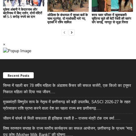
मुकेश अंबानी ने केदारनाथ और
बद्रीनाथ में किए दर्शन, दोनों मंदिरों
ओडिशा के कंधमाल में सुरक्षा बलों के
शरद पवार परिवार में खुशखबरी:
को 5-5 करोड़ रुपये का दान
साथ मुठभेड़, दो माओवादी मारे गए,
सुप्रिया सुले की बेटी रेवती की सारंग
मृतकों में रश्मि शामिल
संग सगाई, नागपुर से जुड़ा रिश्ता
×
Recent Posts
सिम्स में पहली बार 78 वर्षीय महिला के अंडाशय कैंसर की सफल सर्जरी, एक किलो का ट्यूमर
निकाल महिला को दिया नया जीवन….
मुख्यमंत्री विष्णुदेव साय के नेतृत्व में छत्तीसगढ़ को बड़ी उपलब्धि, SASCI 2026-27 के तहत
प्रोत्साहन राशि प्राप्त करने वाला देश का पहला राज्य बना छत्तीसगढ़….
जीवन में संघर्ष से मिली सफलता ही इतिहास रचती है – राजस्व मंत्री टंक राम वर्मा…..
विश्व स्तनपान सप्ताह के राज्य स्तरीय कार्यक्रम का सफल आयोजन, छत्तीसगढ़ के प्रथम “मातृ
दूध कोष (Mother Milk Bank)” की घोषणा……