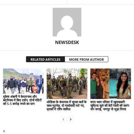
NEWSDESK
RELATED ARTICLES
MORE FROM AUTHOR
मुकेश अंबानी ने केदारनाथ और
बद्रीनाथ में किए दर्शन, दोनों मंदिरों
ओडिशा के कंधमाल में सुरक्षा बलों के
शरद पवार परिवार में खुशखबरी:
को 5-5 करोड़ रुपये का दान
साथ मुठभेड़, दो माओवादी मारे गए,
सुप्रिया सुले की बेटी रेवती की सारंग
मृतकों में रश्मि शामिल
संग सगाई, नागपुर से जुड़ा रिश्ता
×