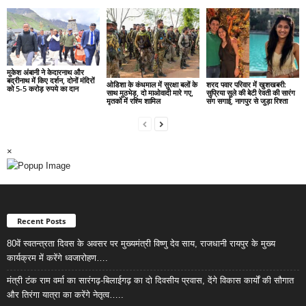
मुकेश अंबानी ने केदारनाथ और
बद्रीनाथ में किए दर्शन, दोनों मंदिरों
ओडिशा के कंधमाल में सुरक्षा बलों के
शरद पवार परिवार में खुशखबरी:
को 5-5 करोड़ रुपये का दान
साथ मुठभेड़, दो माओवादी मारे गए,
सुप्रिया सुले की बेटी रेवती की सारंग
मृतकों में रश्मि शामिल
संग सगाई, नागपुर से जुड़ा रिश्ता
×
Recent Posts
80वें स्वतन्त्रता दिवस के अवसर पर मुख्यमंत्री विष्णु देव साय, राजधानी रायपुर के मुख्य
कार्यक्रम में करेंगे ध्वजारोहण….
मंत्री टंक राम वर्मा का सारंगढ़-बिलाईगढ़ का दो दिवसीय प्रवास, देंगे विकास कार्यों की सौगात
और तिरंगा यात्रा का करेंगे नेतृत्व…..