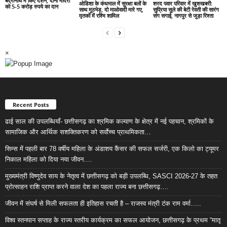
बद्रीनाथ में किए दर्शन, दोनों मंदिरों
ओडिशा के कंधमाल में सुरक्षा बलों के
शरद पवार परिवार में खुशखबरी:
को 5-5 करोड़ रुपये का दान
साथ मुठभेड़, दो माओवादी मारे गए,
सुप्रिया सुले की बेटी रेवती की सारंग
मृतकों में रश्मि शामिल
संग सगाई, नागपुर से जुड़ा रिश्ता
×
Recent Posts
ढाई साल की उपलब्धियाँ- छत्तीसगढ़ का श्रमिक कल्याण के क्षेत्र में नई पहचान, श्रमिकों के
सामाजिक और आर्थिक सशक्तिकरण को सर्वाेच्च प्राथमिकता…
सिम्स में पहली बार 78 वर्षीय महिला के अंडाशय कैंसर की सफल सर्जरी, एक किलो का ट्यूमर
निकाल महिला को दिया नया जीवन….
मुख्यमंत्री विष्णुदेव साय के नेतृत्व में छत्तीसगढ़ को बड़ी उपलब्धि, SASCI 2026-27 के तहत
प्रोत्साहन राशि प्राप्त करने वाला देश का पहला राज्य बना छत्तीसगढ़….
जीवन में संघर्ष से मिली सफलता ही इतिहास रचती है – राजस्व मंत्री टंक राम वर्मा…..
विश्व स्तनपान सप्ताह के राज्य स्तरीय कार्यक्रम का सफल आयोजन, छत्तीसगढ़ के प्रथम “मातृ