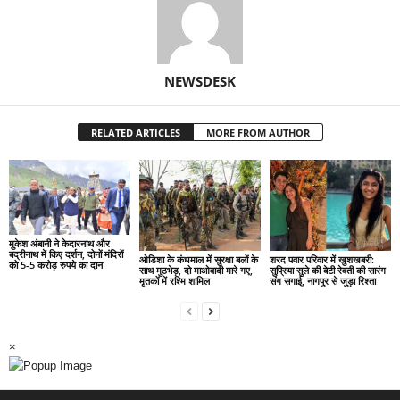
NEWSDESK
RELATED ARTICLES
MORE FROM AUTHOR
मुकेश अंबानी ने केदारनाथ और
बद्रीनाथ में किए दर्शन, दोनों मंदिरों
ओडिशा के कंधमाल में सुरक्षा बलों के
शरद पवार परिवार में खुशखबरी:
को 5-5 करोड़ रुपये का दान
साथ मुठभेड़, दो माओवादी मारे गए,
सुप्रिया सुले की बेटी रेवती की सारंग
मृतकों में रश्मि शामिल
संग सगाई, नागपुर से जुड़ा रिश्ता
×