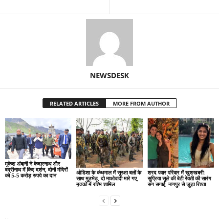
NEWSDESK
RELATED ARTICLES
MORE FROM AUTHOR
मुकेश अंबानी ने केदारनाथ और
बद्रीनाथ में किए दर्शन, दोनों मंदिरों
ओडिशा के कंधमाल में सुरक्षा बलों के
शरद पवार परिवार में खुशखबरी:
को 5-5 करोड़ रुपये का दान
साथ मुठभेड़, दो माओवादी मारे गए,
सुप्रिया सुले की बेटी रेवती की सारंग
मृतकों में रश्मि शामिल
संग सगाई, नागपुर से जुड़ा रिश्ता