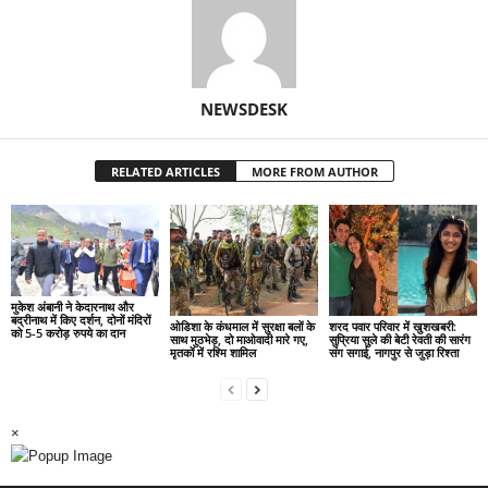
NEWSDESK
RELATED ARTICLES
MORE FROM AUTHOR
मुकेश अंबानी ने केदारनाथ और
बद्रीनाथ में किए दर्शन, दोनों मंदिरों
ओडिशा के कंधमाल में सुरक्षा बलों के
शरद पवार परिवार में खुशखबरी:
को 5-5 करोड़ रुपये का दान
साथ मुठभेड़, दो माओवादी मारे गए,
सुप्रिया सुले की बेटी रेवती की सारंग
मृतकों में रश्मि शामिल
संग सगाई, नागपुर से जुड़ा रिश्ता
×