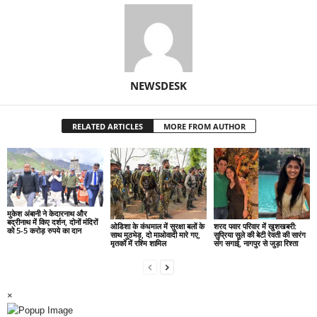
NEWSDESK
RELATED ARTICLES
MORE FROM AUTHOR
मुकेश अंबानी ने केदारनाथ और
बद्रीनाथ में किए दर्शन, दोनों मंदिरों
ओडिशा के कंधमाल में सुरक्षा बलों के
शरद पवार परिवार में खुशखबरी:
को 5-5 करोड़ रुपये का दान
साथ मुठभेड़, दो माओवादी मारे गए,
सुप्रिया सुले की बेटी रेवती की सारंग
मृतकों में रश्मि शामिल
संग सगाई, नागपुर से जुड़ा रिश्ता
×