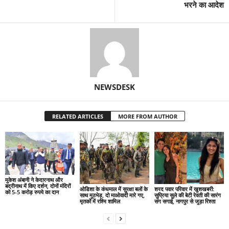
भरने का आदेश
NEWSDESK
RELATED ARTICLES
MORE FROM AUTHOR
मुकेश अंबानी ने केदारनाथ और
बद्रीनाथ में किए दर्शन, दोनों मंदिरों
ओडिशा के कंधमाल में सुरक्षा बलों के
शरद पवार परिवार में खुशखबरी:
को 5-5 करोड़ रुपये का दान
साथ मुठभेड़, दो माओवादी मारे गए,
सुप्रिया सुले की बेटी रेवती की सारंग
मृतकों में रश्मि शामिल
संग सगाई, नागपुर से जुड़ा रिश्ता