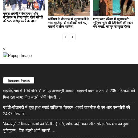
मुकेश अंबानी ने केदारनाथ और
बद्रीनाथ में किए दर्शन, दोनों मंदिरों
ओडिशा के कंधमाल में सुरक्षा बलों के
शरद पवार परिवार में खुशखबरी:
को 5-5 करोड़ रुपये का दान
साथ मुठभेड़, दो माओवादी मारे गए,
सुप्रिया सुले की बेटी रेवती की सारंग
मृतकों में रश्मि शामिल
संग सगाई, नागपुर से जुड़ा रिश्ता
×
Recent Posts
महलोई गांव में 104 परिवारों को प्रधानमंत्री आवास, महतारी वंदन योजना से 205 महिलाओं को
मिल रहा लाभ: वित्त मंत्री ओपी चौधरी…
उदंती-सीतानदी में शुरू हुआ स्मार्ट सर्विलांस सिस्टम -एआई तकनीक से वन और वन्यजीवों की
24X7 निगरानी….
’देवलसुर्रा में विकास कार्यों को मिली नई गति, आंगनबाड़ी भवन और सांस्कृतिक मंच का हुआ
भूमिपूजन’: वित्त मंत्री ओपी चौधरी….