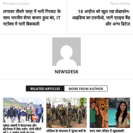
Previous article
Next article
लगातार तीसरे सत्र में भारी गिरावट के
18 अप्रैल को खुल रहा वोडाफोन-
साथ भारतीय शेयर बाजार हुआ बंद, IT
आइडिया का एफपीओ, जानें प्राइस बैंड
स्टॉक्स में भारी बिकवाली
और अन्य डिटेल
NEWSDESK
RELATED ARTICLES
MORE FROM AUTHOR
मुकेश अंबानी ने केदारनाथ और
बद्रीनाथ में किए दर्शन, दोनों मंदिरों
ओडिशा के कंधमाल में सुरक्षा बलों के
शरद पवार परिवार में खुशखबरी:
को 5-5 करोड़ रुपये का दान