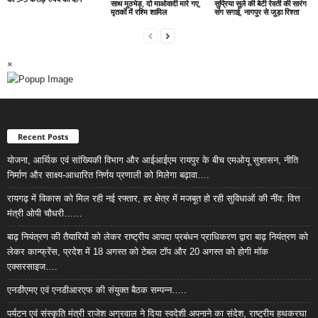
साथ मुठभेड़, दो माओवादी मारे गए,
सुप्रिया सुले की बेटी रेवती की सारंग
मृतकों में रश्मि शामिल
संग सगाई, नागपुर से जुड़ा रिश्ता
×
Recent Posts
योजना, आर्थिक एवं सांख्यिकी विभाग और आईआईएम रायपुर के बीच एमओयू सुशासन, नीति
निर्माण और साक्ष्य-आधारित निर्णय प्रणाली को मिलेगा बढ़ावा….
रायगढ़ में विकास को मिल रही नई रफ्तार, हर क्षेत्र में मजबूत हो रही सुविधाओं की नींव: वित्त
मंत्री ओपी चौधरी……
बाढ़ नियंत्रण की तैयारियों को लेकर राष्ट्रीय आपदा प्रबंधन प्राधिकरण द्वारा बाढ़ नियंत्रण को
लेकर कान्फ्रेंस, प्रदेश में 18 अगस्त को टेबल टॉप और 20 अगस्त को होगी मॉक
एक्सरसाइज….
एनडीएमए एवं एनडीआरएफ की संयुक्त बैठक सम्पन्न…..
पर्यटन एवं संस्कृति मंत्री राजेश अग्रवाल ने दिया स्वदेशी अपनाने का संदेश, राष्ट्रीय हथकरघा