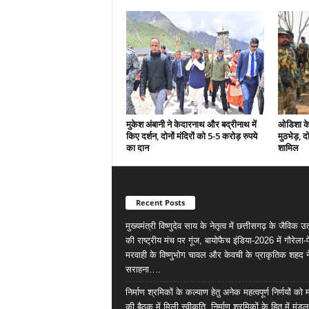
मुकेश अंबानी ने केदारनाथ और बद्रीनाथ में
ओडिशा के 
किए दर्शन, दोनों मंदिरों को 5-5 करोड़ रुपये
मुठभेड़, द
का दान
शामिल
Recent Posts
मुख्यमंत्री विष्णुदेव साय के नेतृत्व में छत्तीसगढ़ के जैविक उत्
की राष्ट्रीय मंच पर गूंज, बायोफैच इंडिया-2026 में गौरेला-पे
मरवाही के विष्णुभोग चावल और केवची के प्राकृतिक शहद न
सराहना….
निर्माण श्रमिकों के कल्याण हेतु अनेक महत्वपूर्ण निर्णयों को
की बैठक में मिली स्वीकृति, निर्माण श्रमिकों के हित में मंड