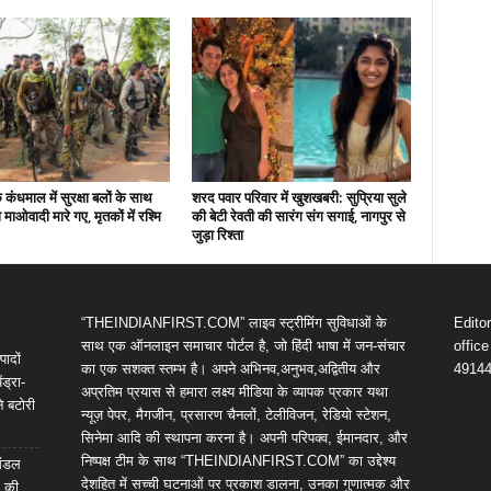
कंधमाल में सुरक्षा बलों के साथ
शरद पवार परिवार में खुशखबरी: सुप्रिया सुले
ो माओवादी मारे गए, मृतकों में रश्मि
की बेटी रेवती की सारंग संग सगाई, नागपुर से
जुड़ा रिश्ता
“THEINDIANFIRST.COM” लाइव स्ट्रीमिंग सुविधाओं के
Edito
साथ एक ऑनलाइन समाचार पोर्टल है, जो हिंदी भाषा में जन-संचार
offic
पादों
का एक सशक्त स्तम्भ है। अपने अभिनव,अनुभव,अद्वितीय और
4914
ंड्रा-
अप्रतिम प्रयास से हमारा लक्ष्य मीडिया के व्यापक प्रकार यथा
े बटोरी
न्यूज़ पेपर, मैगजीन, प्रसारण चैनलों, टेलीविजन, रेडियो स्टेशन,
सिनेमा आदि की स्थापना करना है। अपनी परिपक्व, ईमानदार, और
निष्पक्ष टीम के साथ “THEINDIANFIRST.COM” का उद्देश्य
 मंडल
देशहित में सच्ची घटनाओं पर प्रकाश डालना, उनका गुणात्मक और
ल की