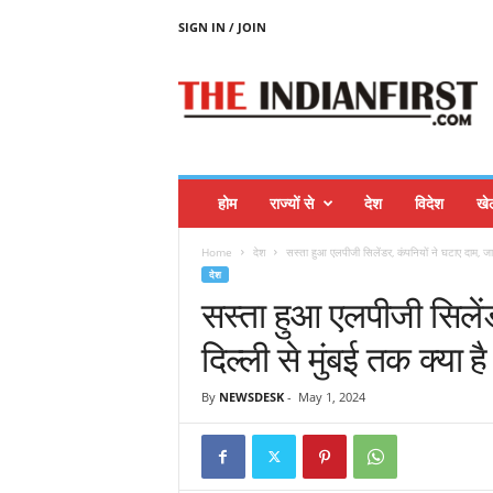
SIGN IN / JOIN
T
H
E
I
N
D
I
होम
राज्यों से
देश
विदेश
खे
A
N
Home
देश
सस्ता हुआ एलपीजी सिलेंडर, कंपनियों ने घटाए दाम, जानि
F
देश
I
सस्ता हुआ एलपीजी सिलेंड
R
S
दिल्ली से मुंबई तक क्या ह
T
By
NEWSDESK
-
May 1, 2024