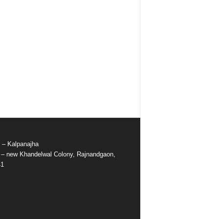
r – Kalpanajha
e – new Khandelwal Colony, Rajnandgaon,
41