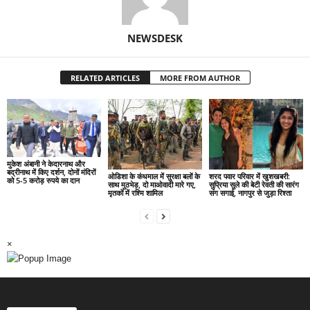
NEWSDESK
RELATED ARTICLES
MORE FROM AUTHOR
मुकेश अंबानी ने केदारनाथ और
बद्रीनाथ में किए दर्शन, दोनों मंदिरों
ओडिशा के कंधमाल में सुरक्षा बलों के
शरद पवार परिवार में खुशखबरी:
को 5-5 करोड़ रुपये का दान
साथ मुठभेड़, दो माओवादी मारे गए,
सुप्रिया सुले की बेटी रेवती की सारंग
मृतकों में रश्मि शामिल
संग सगाई, नागपुर से जुड़ा रिश्ता
×