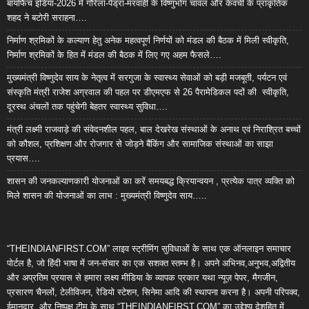
बायोफैच इंडिया-2026 में गौरेला-पेंड्रा-मरवाही के विष्णुभोग चावल और केवची के प्राकृतिक
शहद ने बटोरी सराहना….
निर्माण श्रमिकों के कल्याण हेतु अनेक महत्वपूर्ण निर्णयों को मंडल की बैठक में मिली स्वीकृति,
निर्माण श्रमिकों के हित में मंडल की बैठक में लिए गए अहम फैसले….
मुख्यमंत्री विष्णुदेव साय के नेतृत्व में सरगुजा के स्वास्थ्य सेवाओं को बड़ी मजबूती, पर्यटन एवं
संस्कृति मंत्री राजेश अग्रवाल की पहल पर डीएमएफ से 26 पैरामेडिकल पदों की स्वीकृति,
दूरस्थ अंचलों तक पहुंचेगी बेहतर स्वास्थ्य सुविधा….
मंत्री लक्ष्मी राजवाड़े की संवेदनशील पहल, बाल देखरेख संस्थाओं के अनाथ एवं निराश्रित बच्चों
को कौशल, प्रशिक्षण और रोजगार से जोड़ने बैंकिंग और सामाजिक संस्थाओं का साझा
प्रयास….
शासन की जनकल्याणकारी योजनाओं का करें समयबद्ध क्रियान्वयन , प्रत्येक पात्र व्यक्ति को
मिले शासन की योजनाओं का लाभ : मुख्यमंत्री विष्णुदेव साय…..
“THEINDIANFIRST.COM” लाइव स्ट्रीमिंग सुविधाओं के साथ एक ऑनलाइन समाचार
पोर्टल है, जो हिंदी भाषा में जन-संचार का एक सशक्त स्तम्भ है। अपने अभिनव,अनुभव,अद्वितीय
और अप्रतिम प्रयास से हमारा लक्ष्य मीडिया के व्यापक प्रकार यथा न्यूज़ पेपर, मैगजीन,
प्रसारण चैनलों, टेलीविजन, रेडियो स्टेशन, सिनेमा आदि की स्थापना करना है। अपनी परिपक्व,
ईमानदार, और निष्पक्ष टीम के साथ “THEINDIANFIRST.COM” का उद्देश्य देशहित में