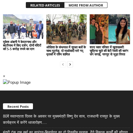
RELATED ARTICLES
MORE FROM AUTHOR
मुकेश अंबानी ने केदारनाथ और
बद्रीनाथ में किए दर्शन, दोनों मंदिरों
ओडिशा के कंधमाल में सुरक्षा बलों के
शरद पवार परिवार में खुशखबरी:
को 5-5 करोड़ रुपये का दान
साथ मुठभेड़, दो माओवादी मारे गए,
सुप्रिया सुले की बेटी रेवती की सारंग
मृतकों में रश्मि शामिल
संग सगाई, नागपुर से जुड़ा रिश्ता
×
Recent Posts
80वें स्वतन्त्रता दिवस के अवसर पर मुख्यमंत्री विष्णु देव साय, राजधानी रायपुर के मुख्य
कार्यक्रम में करेंगे ध्वजारोहण….
मंत्री टंक राम वर्मा का सारंगढ़-बिलाईगढ़ का दो दिवसीय प्रवास, देंगे विकास कार्यों की सौगात