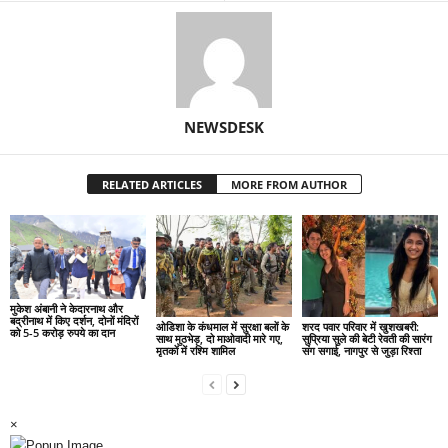
NEWSDESK
RELATED ARTICLES
MORE FROM AUTHOR
मुकेश अंबानी ने केदारनाथ और
बद्रीनाथ में किए दर्शन, दोनों मंदिरों
ओडिशा के कंधमाल में सुरक्षा बलों के
शरद पवार परिवार में खुशखबरी:
को 5-5 करोड़ रुपये का दान
साथ मुठभेड़, दो माओवादी मारे गए,
सुप्रिया सुले की बेटी रेवती की सारंग
मृतकों में रश्मि शामिल
संग सगाई, नागपुर से जुड़ा रिश्ता
×