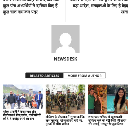
कुल पांच अभ्यर्थियों ने दाखिल किए हैं
बड़ा आदेश, मतदाताओं के लिए है बेहद
कुल सात नामांकन पत्र
खास
NEWSDESK
RELATED ARTICLES
MORE FROM AUTHOR
मुकेश अंबानी ने केदारनाथ और
बद्रीनाथ में किए दर्शन, दोनों मंदिरों
ओडिशा के कंधमाल में सुरक्षा बलों के
शरद पवार परिवार में खुशखबरी:
को 5-5 करोड़ रुपये का दान
साथ मुठभेड़, दो माओवादी मारे गए,
सुप्रिया सुले की बेटी रेवती की सारंग
मृतकों में रश्मि शामिल
संग सगाई, नागपुर से जुड़ा रिश्ता