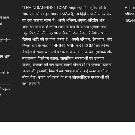
“THEINDIANFIRST.COM” लाइव स्ट्रीमिंग सुविधाओं के
Edito
साथ एक ऑनलाइन समाचार पोर्टल है, जो हिंदी भाषा में जन-संचार
offic
री वंदन
का एक सशक्त स्तम्भ है। अपने अभिनव,अनुभव,अद्वितीय और
4914
पी
अप्रतिम प्रयास से हमारा लक्ष्य मीडिया के व्यापक प्रकार यथा
न्यूज़ पेपर, मैगजीन, प्रसारण चैनलों, टेलीविजन, रेडियो स्टेशन,
सिनेमा आदि की स्थापना करना है। अपनी परिपक्व, ईमानदार, और
आई तकनीक
निष्पक्ष टीम के साथ “THEINDIANFIRST.COM” का उद्देश्य
देशहित में सच्ची घटनाओं पर प्रकाश डालना, उनका गुणात्मक और
 भवन और
मात्रात्मक विश्लेषण बताना, सामाजिक समस्याओं को उजागर
ी….
करना, सरकार की जन-कल्याणकारी योजनाओं पर प्रकाश डालना,
जनता की इच्छाओं, विचारों को समझना और उन्हें व्यक्त करने का
रीबों के
मौका देना, उनके अधिकारों के साथ लोकतांत्रिक परम्पराओं की
रक्षा करना है।
़ी पहल-
ा