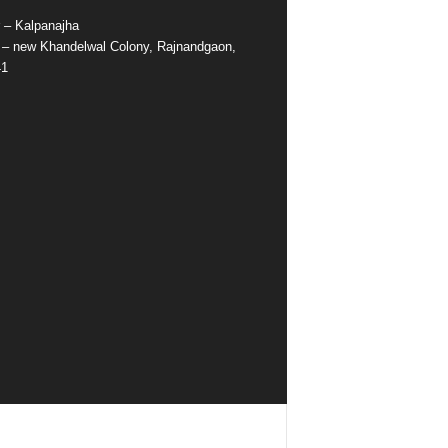
r – Kalpanajha
e – new Khandelwal Colony, Rajnandgaon,
41