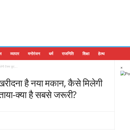
ल
व्यापार
मनोरंजन
धर्म
राजनिति
शिक्षा
हेल्थ
गी टैक्‍स छूट,...
×
रीदना है नया मकान, कैसे मिलेगी
 बताया-क्‍या है सबसे जरूरी?