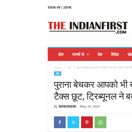
SIGN IN / JOIN
T
H
E
I
N
D
I
होम
राज्यों से
देश
विदेश
खे
A
N
Home
देश
पुराना बेचकर आपको भी खरीदना है नया मकान, कैसे मिले
F
देश
I
पुराना बेचकर आपको भी ख
R
S
टैक्‍स छूट, ट्रिब्‍यूनल ने
T
By
NEWSDESK
-
May 24, 2024